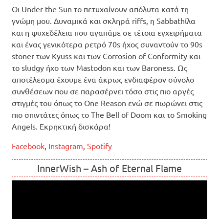
Οι Under the Sun το πετυχαίνουν απόλυτα κατά τη
γνώμη μου. Δυναμικά και σκληρά riffs, η Sabbathίλα
και η ψυχεδέλεια που αγαπάμε σε τέτοια εγχειρήματα
και ένας γενικότερα ρετρό 70s ήχος συναντούν το 90s
stoner των Kyuss και των Corrosion of Conformity και
το sludgy ήχο των Mastodon και των Baroness. Ως
αποτέλεσμα έχουμε ένα άκρως ενδιαφέρον σύνολο
συνθέσεων που σε παρασέρνει τόσο στις πιο αργές
στιγμές του όπως το One Reason ενώ σε πωρώνει στις
πιο σπιντάτες όπως το The Bell of Doom και το Smoking
Angels. Εκρηκτική δισκάρα!
Facebook
,
Instagram
,
Spotify
InnerWish – Ash of Eternal Flame