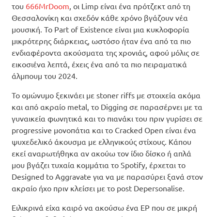
του
666MrDoom
, οι Limp είναι ένα πρότζεκτ από τη
Θεσσαλονίκη και σχεδόν κάθε χρόνο βγάζουν νέα
μουσική. Το Part of Existence είναι μια κυκλοφορία
μικρότερης διάρκειας, ωστόσο ήταν ένα από τα πιο
ενδιαφέροντα ακούσματα της χρονιάς, αφού μόλις σε
εικοσιένα λεπτά, έχεις ένα από τα πιο πειραματικά
άλμπουμ του 2024.
Το ομώνυμο ξεκινάει με stoner riffs με στοιχεία ακόμα
και από ακραίο metal, το Digging σε παρασέρνει με τα
γυναικεία φωνητικά και το πιανάκι του πριν γυρίσει σε
progressive μονοπάτια και το Cracked Open είναι ένα
ψυχεδελικό άκουσμα με ελληνικούς στίχους. Κάπου
εκεί αναρωτήθηκα αν ακούω τον ίδιο δίσκο ή απλά
μου βγάζει τυχαία κομμάτια το Spotify, έρχεται το
Designed to Aggravate για να με παρασύρει ξανά στον
ακραίο ήχο πριν κλείσει με το post Depersonalise.
Ειλικρινά είχα καιρό να ακούσω ένα EP που σε μικρή