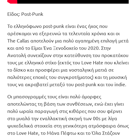
Είδος: Post-Punk
Το ελληνόφωνο post-punk είναι ένας ήχος που
αρέσκομαι να εξερευνώ τα τελευταία χρόνια και οι
The Callas αποτελούν μια πολύ αγαπημένη επιλογή μετά
και από το Είμαι Ένα Ξενοδοχείο του 2020. Στην
Ανατολή συνεχίζουν στην κατεύθυνση του προκατόχου
τους με ελληνικό στίχο (εκτός του Love Hate που κλείνει
το δίσκο και προσφέρει μια νοσταλγική ματιά σε
παλιότερες εποχές του συγκροτήματος) και τη μουσική
τους να ακροβατεί μεταξύ του post-punk και του indie.
Οι μπασογραμμές τους είναι πολύ όμορφες
αποτελώντας τη βάση των συνθέσεων, ενώ έχει γίνει
πολύ ωραία παραγωγή στις κιθάρες που σου φέρνει
στο μυαλό την εναλλακτική σκηνή των 00s με λίγα
ψυχεδελικά στοιχεία στη γενικότερη ατμόσφαιρα όπως
στο Love Hate, το Μάνα Πέφτω και το Όλα Στάζουν