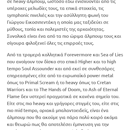
σε heavy άλμπουμ, ωστόσο εδώ ενισχύονται από τις
υπέροχες μελωδίες τους, τα επικά στοιχεία, τις
symphonic πινελιές και την ασύλληπτη φωνή του
Γιώργου Εικοσιπεντάκη η οποία μας ταξιδεύει σε
μύθους, τοπία και πολεμιστές της αρχαιότητας.
Συνολικά είναι ένα από τα πιο ώριμα άλμπουμ τους και
σίγουρα φιλοξενεί όλες τις επιρροές τους.
Από τα τρομερά κολλητικά Forevermore και Sea of Lies
που ανοίγουν τον δίσκο στο επικό Higher και το high
tempo Soul Assounder και από εκεί σε συνθεσάρες
επηρεασμένες είτε από το ευρωπαϊκό power metal
όπως το Primal Scream ή το heavy όπως το Cretan
Warriors και το The Hands of Doom, το Ash of Eternal
Flame δεν υστερεί πραγματικά σε κανένα σημείο του.
Είτε στις πιο heavy και γρήγορες στιγμές του, είτε στις
πιο mid tempo, οριακά μπαλαντοειδείς, είναι ένα
άλμπουμ που θα ακούμε για πάρα πολύ καιρό ακόμα
και θεωρώ πως θα αποτελέσει έμπνευση για την