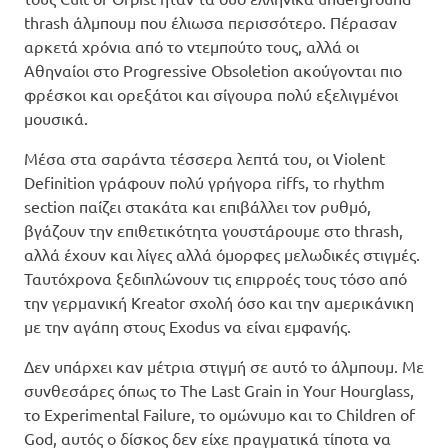
thrash άλμπουμ που έλιωσα περισσότερο. Πέρασαν
αρκετά χρόνια από το ντεμπούτο τους, αλλά οι
Αθηναίοι στο Progressive Obsoletion ακούγονται πιο
φρέσκοι και ορεξάτοι και σίγουρα πολύ εξελιγμένοι
μουσικά.
Μέσα στα σαράντα τέσσερα λεπτά του, οι Violent
Definition γράφουν πολύ γρήγορα riffs, το rhythm
section παίζει στακάτα και επιβάλλει τον ρυθμό,
βγάζουν την επιθετικότητα γουστάρουμε στο thrash,
αλλά έχουν και λίγες αλλά όμορφες μελωδικές στιγμές.
Ταυτόχρονα ξεδιπλώνουν τις επιρροές τους τόσο από
την γερμανική Kreator σχολή όσο και την αμερικάνικη
με την αγάπη στους Exodus να είναι εμφανής.
Δεν υπάρχει καν μέτρια στιγμή σε αυτό το άλμπουμ. Με
συνθεσάρες όπως το The Last Grain in Your Hourglass,
το Experimental Failure, το ομώνυμο και το Children of
God, αυτός ο δίσκος δεν είχε πραγματικά τίποτα να