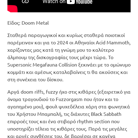
Είδος: Doom Metal
Σταθερά παραγωγικοί και κυρίως σταθερά ποιοτικοί
παρέμειναν και για το 2024 οι Αθηναίοι Acid Mammoth,
χαρίζοντας μας κατά τη γνώμη μου το καλύτερο
άλμπουμ της δισκογραφίας τους μέχρι τώρα. Το
Supersonic Megafauna Collision ξεκινάει με το ομώνυμο
κομμάτι και αμέσως καταλαβαίνεις τι θα ακούσεις και
στη συνέχεια του δίσκου.
Αργά doom riffs, fuzzy ήχο στις κιθάρες (εξαιρετικό για
όνομα τραγουδιού το Fuzzorgasm που ήταν και το
αγαπημένο μου), φουλ ψυχεδέλεια χάρη στα φωνητικά
του Χρήστου Μπαμπαλή, τις διάχυτες Black Sabbath
επιρροές τους και ένα στιβαρό rhythm section που
υποστηρίζει τέλεια τις κιθάρες τους. Παρά τις μεγάλες
και αργές συνθέσεις του, δε βαριέσαι σε κανένα