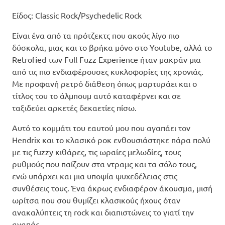
Είδος: Classic Rock/Psychedelic Rock
Είναι ένα από τα πρότζεκτς που ακούς λίγο πιο
δύσκολα, μιας και το βρήκα μόνο στο Youtube, αλλά το
Retrofied των Full Fuzz Experience ήταν μακράν μια
από τις πιο ενδιαφέρουσες κυκλοφορίες της χρονιάς.
Με προφανή ρετρό διάθεση όπως μαρτυράει και ο
τίτλος του το άλμπουμ αυτό καταφέρνει και σε
ταξιδεύει αρκετές δεκαετίες πίσω.
Αυτό το κομμάτι του εαυτού μου που αγαπάει τον
Hendrix και το κλασικό ροκ ενθουσιάστηκε πάρα πολύ
με τις fuzzy κιθάρες, τις ωραίες μελωδίες, τους
ρυθμούς που παίζουν στα ντραμς και τα σόλο τους,
ενώ υπάρχει και μια υποψία ψυχεδέλειας στις
συνθέσεις τους. Ένα άκρως ενδιαφέρον άκουσμα, μισή
ωρίτσα που σου θυμίζει κλασικούς ήχους όταν
ανακαλύπτεις τη rock και διαπιστώνεις το γιατί την
αγαπάς.