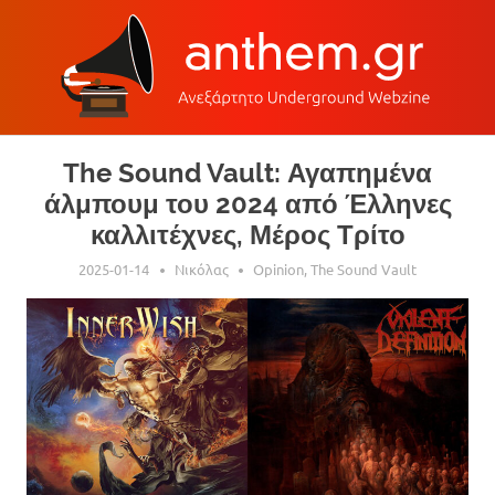
Skip
The Sound Vault: Αγαπημένα
to
άλμπουμ του 2024 από Έλληνες
content
καλλιτέχνες, Μέρος Τρίτο
2025-01-14
Νικόλας
Opinion
,
The Sound Vault