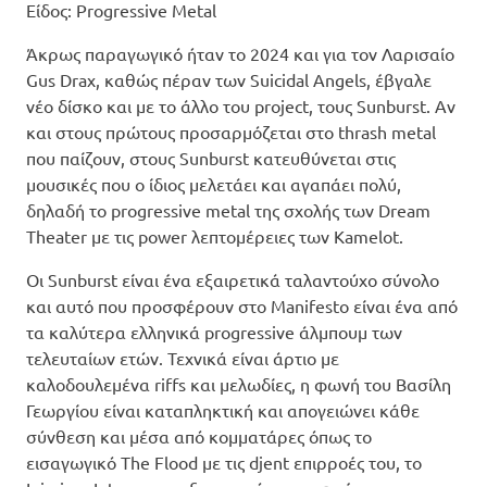
Είδος: Progressive Metal
Άκρως παραγωγικό ήταν το 2024 και για τον Λαρισαίο
Gus Drax, καθώς πέραν των Suicidal Angels, έβγαλε
νέο δίσκο και με το άλλο του project, τους Sunburst. Αν
και στους πρώτους προσαρμόζεται στο thrash metal
που παίζουν, στους Sunburst κατευθύνεται στις
μουσικές που ο ίδιος μελετάει και αγαπάει πολύ,
δηλαδή το progressive metal της σχολής των Dream
Theater με τις power λεπτομέρειες των Kamelot.
Οι Sunburst είναι ένα εξαιρετικά ταλαντούχο σύνολο
και αυτό που προσφέρουν στο Manifesto είναι ένα από
τα καλύτερα ελληνικά progressive άλμπουμ των
τελευταίων ετών. Τεχνικά είναι άρτιο με
καλοδουλεμένα riffs και μελωδίες, η φωνή του Βασίλη
Γεωργίου είναι καταπληκτική και απογειώνει κάθε
σύνθεση και μέσα από κομματάρες όπως το
εισαγωγικό The Flood με τις djent επιρροές του, το