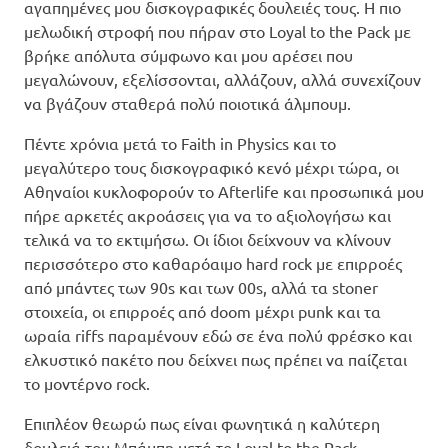
αγαπημένες μου δισκογραφικές δουλειές τους. Η πιο
μελωδική στροφή που πήραν στο Loyal to the Pack με
βρήκε απόλυτα σύμφωνο και μου αρέσει που
μεγαλώνουν, εξελίσσονται, αλλάζουν, αλλά συνεχίζουν
να βγάζουν σταθερά πολύ ποιοτικά άλμπουμ.
Πέντε χρόνια μετά το Faith in Physics και το
μεγαλύτερο τους δισκογραφικό κενό μέχρι τώρα, οι
Αθηναίοι κυκλοφορούν το Afterlife και προσωπικά μου
πήρε αρκετές ακροάσεις για να το αξιολογήσω και
τελικά να το εκτιμήσω. Οι ίδιοι δείχνουν να κλίνουν
περισσότερο στο καθαρόαιμο hard rock με επιρροές
από μπάντες των 90s και των 00s, αλλά τα stoner
στοιχεία, οι επιρροές από doom μέχρι punk και τα
ωραία riffs παραμένουν εδώ σε ένα πολύ φρέσκο και
ελκυστικό πακέτο που δείχνει πως πρέπει να παίζεται
το μοντέρνο rock.
Επιπλέον θεωρώ πως είναι φωνητικά η καλύτερη
δουλειά του Μπάμπη μετά το Loyal to the Pack.