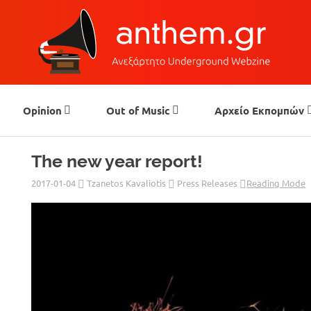
Opinion
Out of Music
Αρχείο Εκπομπών
The new year report!
2017-01-04
Tzanetos Kavaliotis
Press Releases
Reading Mode