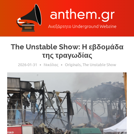
Skip
The Unstable Show: Η εβδομάδα
to
της τραγωδίας
content
2026-01-31
Νικόλας
Originals
,
The Unstable Show