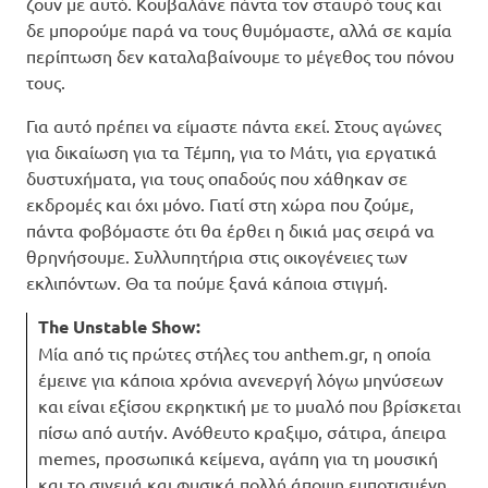
ζουν με αυτό. Κουβαλάνε πάντα τον σταυρό τους και
δε μπορούμε παρά να τους θυμόμαστε, αλλά σε καμία
περίπτωση δεν καταλαβαίνουμε το μέγεθος του πόνου
τους.
Για αυτό πρέπει να είμαστε πάντα εκεί. Στους αγώνες
για δικαίωση για τα Τέμπη, για το Μάτι, για εργατικά
δυστυχήματα, για τους οπαδούς που χάθηκαν σε
εκδρομές και όχι μόνο. Γιατί στη χώρα που ζούμε,
πάντα φοβόμαστε ότι θα έρθει η δικιά μας σειρά να
θρηνήσουμε. Συλλυπητήρια στις οικογένειες των
εκλιπόντων. Θα τα πούμε ξανά κάποια στιγμή.
The Unstable Show:
Μία από τις πρώτες στήλες του anthem.gr, η οποία
έμεινε για κάποια χρόνια ανενεργή λόγω μηνύσεων
και είναι εξίσου εκρηκτική με το μυαλό που βρίσκεται
πίσω από αυτήν. Ανόθευτο κραξιμο, σάτιρα, άπειρα
memes, προσωπικά κείμενα, αγάπη για τη μουσική
και το σινεμά και φυσικά πολλή άποψη εμποτισμένη