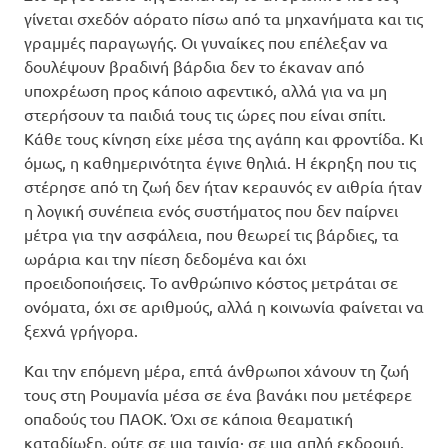
γίνεται σχεδόν αόρατο πίσω από τα μηχανήματα και τις
γραμμές παραγωγής. Οι γυναίκες που επέλεξαν να
δουλέψουν βραδινή βάρδια δεν το έκαναν από
υποχρέωση προς κάποιο αφεντικό, αλλά για να μη
στερήσουν τα παιδιά τους τις ώρες που είναι σπίτι.
Κάθε τους κίνηση είχε μέσα της αγάπη και φροντίδα. Κι
όμως, η καθημερινότητα έγινε θηλιά. Η έκρηξη που τις
στέρησε από τη ζωή δεν ήταν κεραυνός εν αιθρία ήταν
η λογική συνέπεια ενός συστήματος που δεν παίρνει
μέτρα για την ασφάλεια, που θεωρεί τις βάρδιες, τα
ωράρια και την πίεση δεδομένα και όχι
προειδοποιήσεις. Το ανθρώπινο κόστος μετράται σε
ονόματα, όχι σε αριθμούς, αλλά η κοινωνία φαίνεται να
ξεχνά γρήγορα.
Και την επόμενη μέρα, επτά άνθρωποι χάνουν τη ζωή
τους στη Ρουμανία μέσα σε ένα βανάκι που μετέφερε
οπαδούς του ΠΑΟΚ. Όχι σε κάποια θεαματική
καταδίωξη, ούτε σε μια ταινία· σε μια απλή εκδρομή.