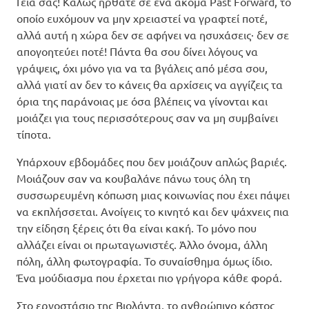
Γειά σας! Καλώς ήρθατε σε ένα ακόμα Past Forward, το
οποίο ευχόμουν να μην χρειαστεί να γραφτεί ποτέ,
αλλά αυτή η χώρα δεν σε αφήνει να ησυχάσεις· δεν σε
απογοητεύει ποτέ! Πάντα θα σου δίνει λόγους να
γράψεις, όχι μόνο για να τα βγάλεις από μέσα σου,
αλλά γιατί αν δεν το κάνεις θα αρχίσεις να αγγίζεις τα
όρια της παράνοιας με όσα βλέπεις να γίνονται και
μοιάζει για τους περισσότερους σαν να μη συμβαίνει
τίποτα.
Υπάρχουν εβδομάδες που δεν μοιάζουν απλώς βαριές.
Μοιάζουν σαν να κουβαλάνε πάνω τους όλη τη
συσσωρευμένη κόπωση μιας κοινωνίας που έχει πάψει
να εκπλήσσεται. Ανοίγεις το κινητό και δεν ψάχνεις πια
την είδηση ξέρεις ότι θα είναι κακή. Το μόνο που
αλλάζει είναι οι πρωταγωνιστές. Άλλο όνομα, άλλη
πόλη, άλλη φωτογραφία. Το συναίσθημα όμως ίδιο.
Ένα μούδιασμα που έρχεται πιο γρήγορα κάθε φορά.
Στο εργοστάσιο της Βιολάντα, το ανθρώπινο κόστος