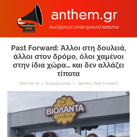
Skip
Past Forward: Άλλοι στη δουλειά,
to
άλλοι στον δρόμο, όλοι χαμένοι
content
στην ίδια χώρα… και δεν αλλάζει
τίποτα
2026-02-14
Aγαμέμνονας
Opinion
,
Past Forward