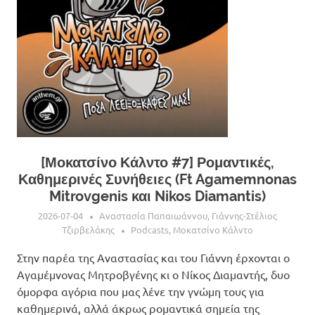
[Μοκατσίνο Κάλντο #7] Ρομαντικές,
Καθημερινές Συνήθειες (Ft Agamemnonas
Mitrovgenis και Nikos Diamantis)
2026-07-04
Αναστασία Παπαιωάννου
,
Γιάννης-Στέλιος
Τζιρβελάκης
Podcasts
,
Μοκατσίνο Κάλντο
Στην παρέα της Αναστασίας και του Γιάννη έρχονται ο
Αγαμέμνονας Μητροβγένης κι ο Νίκος Διαμαντής, δυο
όμορφα αγόρια που μας λένε την γνώμη τους για
καθημερινά, αλλά άκρως ρομαντικά σημεία της