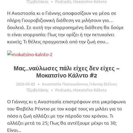
Τζιρβελάκης
Podcasts
,
Μοκατσίνο Κάλντο
Η Αναστασία κι ο Γιάννης αποφασίζουν να μέσα σε
πλήρη Γιουροβιζιονική διάθεση να μιλήσουν για…
δουλειά. Σε αυτή την ισορροπημένη διάθεση θα δούμε
τι είναι ισορροπία: Πως την ορίζει ή την πετυχαίνει
κανείς; Τι θέλεις πραγματικά από την ζωή σου...
Μας…ναύλωσες πάλι είχες δεν είχες –
Μοκατσίνο Κάλντο #2
2026-05-02
Αναστασία Παπαιωάννου
,
Γιάννης-Στέλιος
Τζιρβελάκης
Podcasts
,
Μοκατσίνο Κάλντο
Ο Γιάννης κι η Αναστασία επιστρέφουν στα μικρόφωνα
του Φαβέλα Ρέιντιο με τον καφέ τους να μιλάει για το
πόσο η ζωή αλλάζει με την πάροδο του χρόνου. Τι
αλλάζει μετά τα 25; Πως θα αντέξουμε μέχρι τα 30;
Είναι...