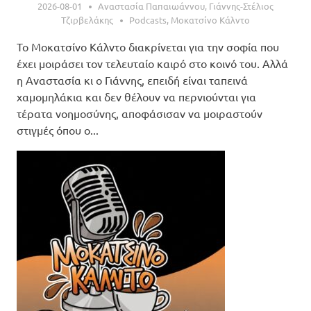
2026-08-01
Αναστασία Παπαιωάννου
,
Γιάννης-Στέλιος
Τζιρβελάκης
Podcasts
,
Μοκατσίνο Κάλντο
Το Μοκατσίνο Κάλντο διακρίνεται για την σοφία που
έχει μοιράσει τον τελευταίο καιρό στο κοινό του. Αλλά
η Αναστασία κι ο Γιάννης, επειδή είναι ταπεινά
χαμομηλάκια και δεν θέλουν να περνιούνται για
τέρατα νοημοσύνης, αποφάσισαν να μοιραστούν
στιγμές όπου ο...