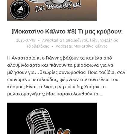
[Μοκατσίνο Κάλντο #8] Τι μας κρύβουν;
2026-07-18
Αναστασία Παπαιωάννου
,
Γιάννης-Στέλιος
Τζιρβελάκης
Podcasts
,
Μοκατσίνο Κάλντο
Η Αναστασία κι ο Γιάννης βάζουν τα καπέλα από
αλουμινόχαρτο και πιάνουν τα μικρόφωνα για να
μιλήσουν για…θεωρίες συνωμοσίας! Ποια ταξίδια, σαν
φαινόμενο πεταλούδας, φέρνουν την συντέλεια του
κόσμου; Είναι, τελικά, η γη επίπεδη; Υπάρχει ο
μαλακομαγνήτης; Μας παρακολουθούν τα...