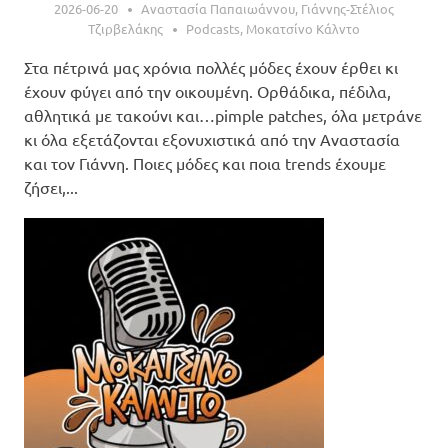
2026-06-20
Αναστασία Παπαιωάννου
,
Γιάννης-Στέλιος
Τζιρβελάκης
Podcasts
,
Μοκατσίνο Κάλντο
Στα πέτρινά μας χρόνια πολλές μόδες έχουν έρθει κι
έχουν φύγει από την οικουμένη. Ορθάδικα, πέδιλα,
αθλητικά με τακούνι και…pimple patches, όλα μετράνε
κι όλα εξετάζονται εξονυχιστικά από την Αναστασία
και τον Γιάννη. Ποιες μόδες και ποια trends έχουμε
ζήσει,...