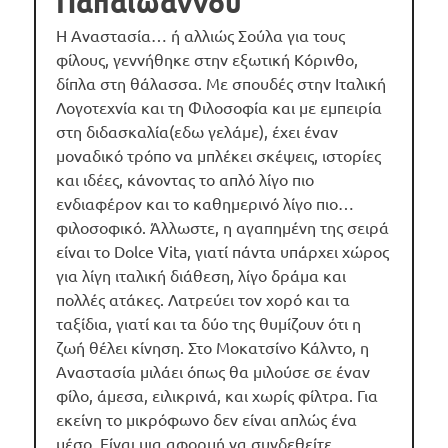
Παπαιωάννου
Η Αναστασία… ή αλλιώς Σούλα για τους
φίλους, γεννήθηκε στην εξωτική Κόρινθο,
δίπλα στη θάλασσα. Με σπουδές στην Ιταλική
Λογοτεχνία και τη Φιλοσοφία και με εμπειρία
στη διδασκαλία(εδω γελάμε), έχει έναν
μοναδικό τρόπο να μπλέκει σκέψεις, ιστορίες
και ιδέες, κάνοντας το απλό λίγο πιο
ενδιαφέρον και το καθημερινό λίγο πιο…
φιλοσοφικό. Άλλωστε, η αγαπημένη της σειρά
είναι το Dolce Vita, γιατί πάντα υπάρχει χώρος
για λίγη ιταλική διάθεση, λίγο δράμα και
πολλές ατάκες. Λατρεύει τον χορό και τα
ταξίδια, γιατί και τα δύο της θυμίζουν ότι η
ζωή θέλει κίνηση. Στο Μοκατσίνο Κάλντο, η
Αναστασία μιλάει όπως θα μιλούσε σε έναν
φίλο, άμεσα, ειλικρινά, και χωρίς φίλτρα. Για
εκείνη το μικρόφωνο δεν είναι απλώς ένα
μέσο. Είναι μια αφορμή να συνδεθείτε….