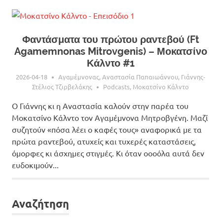
Φαντάσματα του πρώτου ραντεβού (Ft
Agamemnonas Mitrovgenis) – Μοκατσίνο
Κάλντο #1
2026-04-18
Aγαμέμνονας
,
Αναστασία Παπαιωάννου
,
Γιάννης-
Στέλιος Τζιρβελάκης
Podcasts
,
Μοκατσίνο Κάλντο
O Γιάννης κι η Αναστασία καλούν στην παρέα του
Μοκατσίνο Κάλντο τον Αγαμέμνονα Μητροβγένη. Μαζί
συζητούν «πόσα λέει ο καφές τους» αναφορικά με τα
πρώτα ραντεβού, ατυχείς και τυχερές καταστάσεις,
όμορφες κι άσχημες στιγμές. Κι όταν οοοόλα αυτά δεν
ευδοκιμούν...
Αναζήτηση