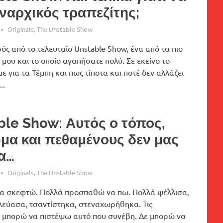
αναρχικός τραπεζίτης;
Originals
,
The Unstable Show
ός από το τελευταίο Unstable Show, ένα από τα πιο
μου και το οποίο αγαπήσατε πολύ. Σε εκείνο το
ε για τα Τέμπη και πως τίποτα και ποτέ δεν αλλάζει
..
ble Show: Αυτός ο τόπος,
ώμα και πεθαμένους δεν μας
μα…
Originals
,
The Unstable Show
α σκεφτώ. Πολλά προσπαθώ να πω. Πολλά ψέλλισα,
λεύασα, τσαντίστηκα, στεναχωρήθηκα. Τις
δε μπορώ να πιστέψω αυτό που συνέβη. Δε μπορώ να