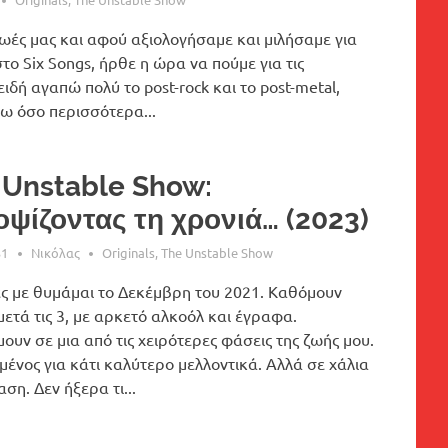
ζωές μας και αφού αξιολογήσαμε και μιλήσαμε για
το Six Songs, ήρθε η ώρα να πούμε για τις
ιδή αγαπώ πολύ το post-rock και το post-metal,
 όσο περισσότερα...
 Unstable Show:
οψίζοντας τη χρονιά… (2023)
31
Νικόλας
Originals
,
The Unstable Show
ες με θυμάμαι το Δεκέμβρη του 2021. Καθόμουν
ετά τις 3, με αρκετό αλκοόλ και έγραφα.
ουν σε μια από τις χειρότερες φάσεις της ζωής μου.
ένος για κάτι καλύτερο μελλοντικά. Αλλά σε χάλια
ση. Δεν ήξερα τι...