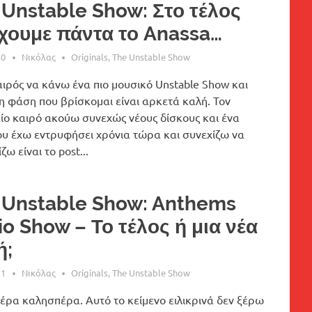
 Unstable Show: Στο τέλος
έχουμε πάντα το Anassa…
30
Νικόλας
Originals
,
The Unstable Show
ιρός να κάνω ένα πιο μουσικό Unstable Show και
η φάση που βρίσκομαι είναι αρκετά καλή. Τον
ίο καιρό ακούω συνεχώς νέους δίσκους και ένα
ου έχω εντρυφήσει χρόνια τώρα και συνεχίζω να
ζω είναι το post...
 Unstable Show: Anthems
o Show – Το τέλος ή μια νέα
ή;
11
Νικόλας
Originals
,
The Unstable Show
ρα καλησπέρα. Αυτό το κείμενο ειλικρινά δεν ξέρω