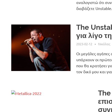
αναλογιστώ ότι συνέ
διαβάζετε Unstable.
The Unsta
για λίγο 
2023-02-12
Νικόλας
Οι μεγάλες αγάπες 
υπάρχουν οι πρώτε
που θα κρατήσει γι
τον δικό μου και γι
The
επι
συγ