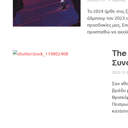
Το 2024 ήρθε στις 
άλμπουμ του 2023 σ
προσδοκίες μας. Επε
προσπαθώ να ακούω
The
Συν
2023-12-
Σαν χθ
βράδυ μ
Βρισκόμ
Πεισμωμ
κατάστα