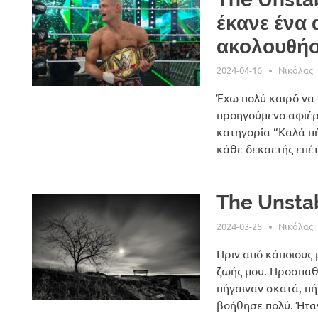
έκανε ένα 
ακολουθήσ
2024-04-16
Νικόλας
Έχω πολύ καιρό να 
προηγούμενο αφιέρω
κατηγορία “Καλά πή
κάθε δεκαετής επέτ
The Unstab
2024-03-25
Νικόλας
Πριν από κάποιους 
ζωής μου. Προσπαθ
πήγαιναν σκατά, πή
βοήθησε πολύ. Ήταν