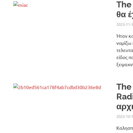
The
θα 
2023-11-
Ήταν κα
νομίζω 
τελευτα
είδος π
ξεψαχνί
The
Radi
αρχ
2023-10-
Kαλησπέ