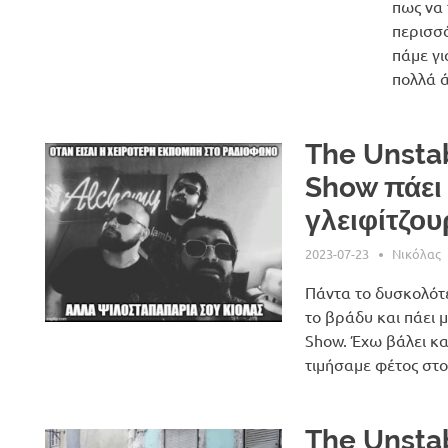
πως να 
περισσό
πάμε γι
πολλά ά
The Unsta
Show πάει
γλειφίτζου
2023-07-23
Νικόλας
Πάντα το δυσκολότε
το βράδυ και πάει 
Show. Έχω βάλει κα
τιμήσαμε φέτος στο
The Unstab