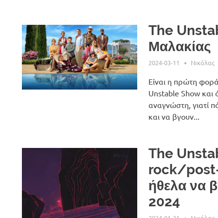
The Unsta
Μαλακίας
2024-03-11
Νικόλας
Είναι η πρώτη φορά
Unstable Show και ό
αναγνώστη, γιατί πά
και να βγουν...
The Unsta
rock/post
ήθελα να 
2024
2024-01-31
Νικόλας