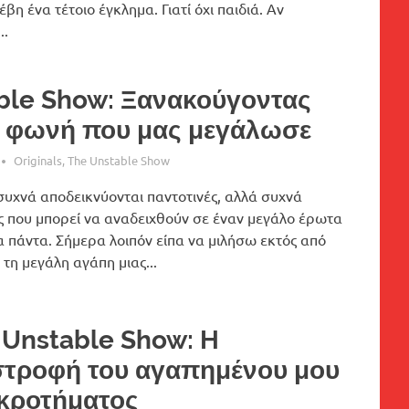
βη ένα τέτοιο έγκλημα. Γιατί όχι παιδιά. Αν
..
ble Show: Ξανακούγοντας
τη φωνή που μας μεγάλωσε
Originals
,
The Unstable Show
συχνά αποδεικνύονται παντοτινές, αλλά συχνά
ς που μπορεί να αναδειχθούν σε έναν μεγάλο έρωτα
α πάντα. Σήμερα λοιπόν είπα να μιλήσω εκτός από
α τη μεγάλη αγάπη μιας...
 Unstable Show: H
στροφή του αγαπημένου μου
κροτήματος