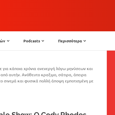
πών
Podcasts
Περισσότερα
ινε για κάποια χρόνια ανενεργή λόγω μηνύσεων και
ω από αυτήν. Ανόθευτο κραξιμο, σάτιρα, άπειρα
το σινεμά και φυσικά πολλή άποψη εμποτισμένη με
ble Show: O Cody Rhodes