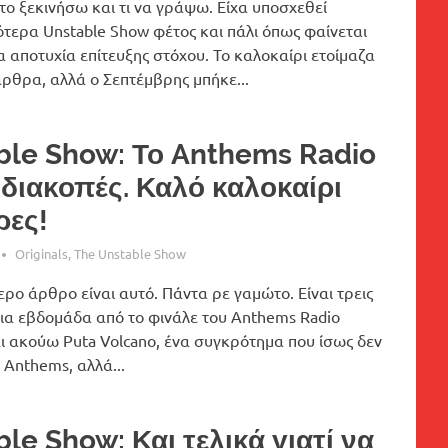
το ξεκινήσω και τι να γράψω. Είχα υποσχεθεί
τερα Unstable Show φέτος και πάλι όπως φαίνεται
α αποτυχία επίτευξης στόχου. Το καλοκαίρι ετοίμαζα
ρθρα, αλλά ο Σεπτέμβρης μπήκε...
ble Show: Το Anthems Radio
 διακοπές. Καλό καλοκαίρι
ρες!
Originals
,
The Unstable Show
ρο άρθρο είναι αυτό. Πάντα ρε γαμώτο. Είναι τρεις
μια εβδομάδα από το φινάλε του Anthems Radio
ι ακούω Puta Volcano, ένα συγκρότημα που ίσως δεν
 Anthems, αλλά...
le Show: Και τελικά γιατί να