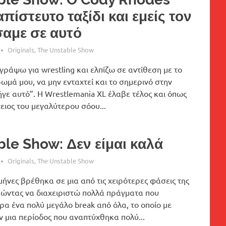
απίστευτο ταξίδι και εμείς τον
αμε σε αυτό
Originals
,
The Unstable Show
γράψω για wrestling και ελπίζω σε αντίθεση με το
μά μου, να μην ενταχτεί και το σημερινό στην
γε αυτό”. Η Wrestlemania XL έλαβε τέλος και όπως
ειος του μεγαλύτερου σόου...
le Show: Δεν είμαι καλά
Originals
,
The Unstable Show
μήνες βρέθηκα σε μια από τις χειρότερες φάσεις της
ώντας να διαχειριστώ πολλά πράγματα που
ρα ένα πολύ μεγάλο break από όλα, το οποίο με
 μια περίοδος που αναπτύχθηκα πολύ...