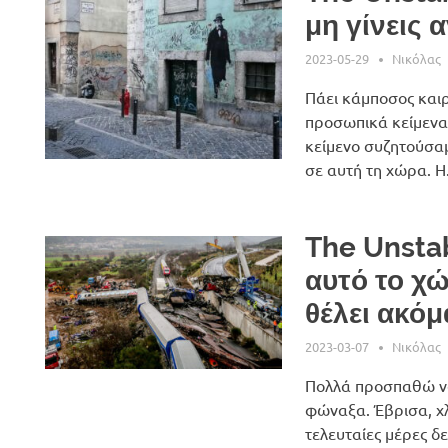
μη γίνεις 
2023-05-29
Νικόλας
Πάει κάμποσος καιρ
προσωπικά κείμενα 
κείμενο συζητούσαμ
σε αυτή τη χώρα. Η.
The Unsta
αυτό το χ
θέλει ακό
2023-03-07
Νικόλας
Πολλά προσπαθώ ν
φώναξα. Έβρισα, χ
τελευταίες μέρες 